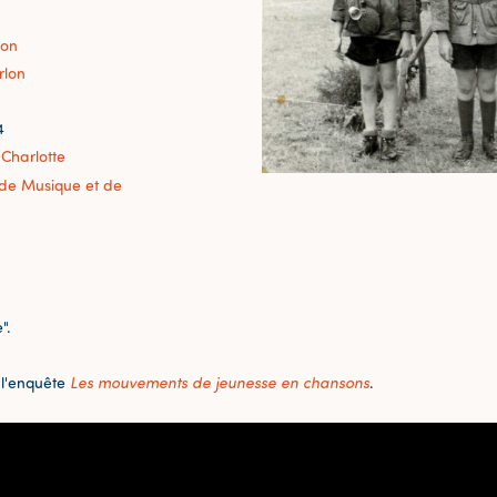
lon
rlon
4
 Charlotte
r de Musique et de
".
 l'enquête
Les mouvements de jeunesse en chansons
.