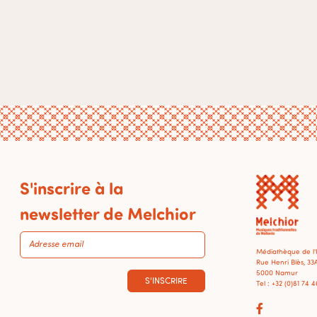
S'inscrire à la
newsletter de Melchior
Médiathèque de l
Rue Henri Blès, 33
5000 Namur
S'INSCRIRE
Tel : +32 (0)81 74 