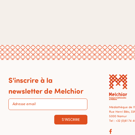
S'inscrire à la
newsletter de Melchior
Médiathèque de l
Rue Henri Blès, 33
5000 Namur
S'INSCRIRE
Tel : +32 (0)81 74 