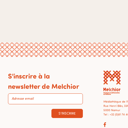
S'inscrire à la
newsletter de Melchior
Médiathèque de l
Rue Henri Blès, 33
5000 Namur
S'INSCRIRE
Tel : +32 (0)81 74 