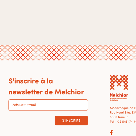
S'inscrire à la
newsletter de Melchior
Médiathèque de l
Rue Henri Blès, 33
5000 Namur
S'INSCRIRE
Tel : +32 (0)81 74 