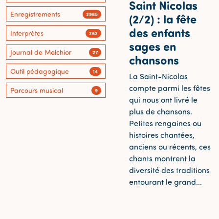
Saint Nicolas
Enregistrements
2965
(2/2) : la fête
des enfants
Interprètes
262
sages en
Journal de Melchior
27
chansons
Outil pédagogique
14
La Saint-Nicolas
compte parmi les fêtes
Parcours musical
9
qui nous ont livré le
plus de chansons.
Petites rengaines ou
histoires chantées,
anciens ou récents, ces
chants montrent la
diversité des traditions
entourant le grand...