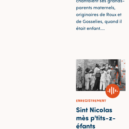
chantaient ses grands-
parents maternels,
originaires de Roux et
de Gosselies, quand il
était enfant....
ENREGISTREMENT
Sint Nicolas
mès p'tits-z-
éfants