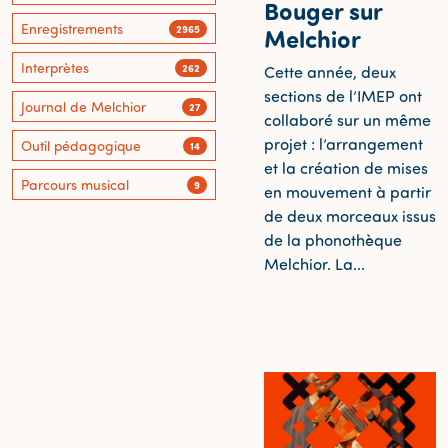
Bouger sur
Enregistrements
2965
Melchior
Interprètes
262
Cette année, deux
sections de l’IMEP ont
Journal de Melchior
27
collaboré sur un même
projet : l’arrangement
Outil pédagogique
14
et la création de mises
Parcours musical
9
en mouvement à partir
de deux morceaux issus
de la phonothèque
Melchior. La...