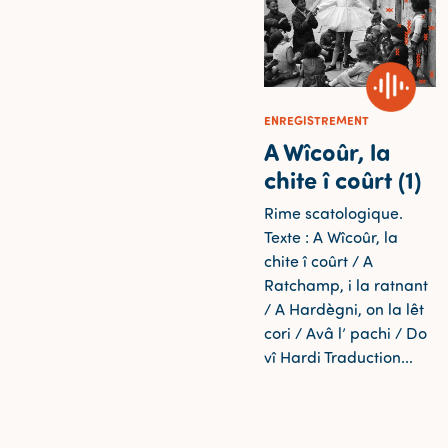
ENREGISTREMENT
A Wîcoûr, la
chite î coûrt (1)
Rime scatologique.
Texte : A Wîcoûr, la
chite î coûrt / A
Ratchamp, i la ratnant
/ A Hardègni, on la lêt
cori / Avâ l’ pachi / Do
vî Hardi Traduction...