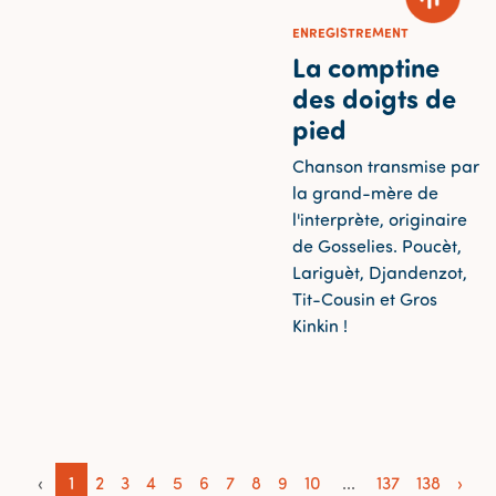
ENREGISTREMENT
La comptine
des doigts de
pied
Chanson transmise par
la grand-mère de
l'interprète, originaire
de Gosselies. Poucèt,
Lariguèt, Djandenzot,
Tit-Cousin et Gros
Kinkin !
‹
1
2
3
4
5
6
7
8
9
10
...
137
138
›