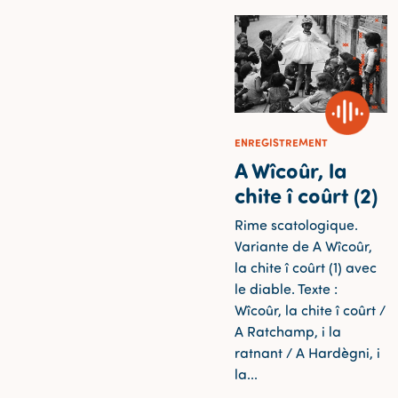
ENREGISTREMENT
A Wîcoûr, la
chite î coûrt (2)
Rime scatologique.
Variante de A Wîcoûr,
la chite î coûrt (1) avec
le diable. Texte :
Wîcoûr, la chite î coûrt /
A Ratchamp, i la
ratnant / A Hardègni, i
la...