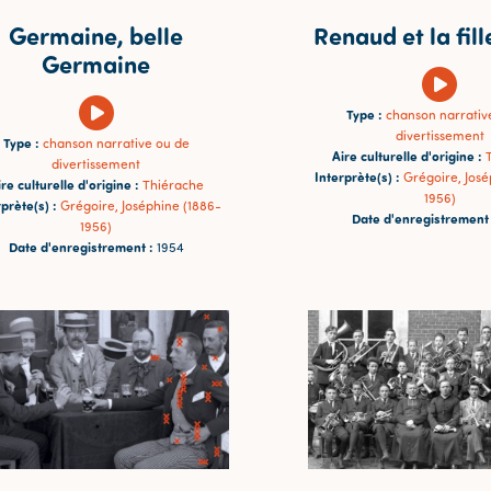
Germaine, belle
Renaud et la fill
Germaine
Type :
chanson narrativ
divertissement
Type :
chanson narrative ou de
Aire culturelle d'origine :
divertissement
Interprète(s) :
Grégoire, José
re culturelle d'origine :
Thiérache
1956)
prète(s) :
Grégoire, Joséphine (1886-
Date d'enregistrement 
1956)
Date d'enregistrement :
1954