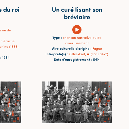
e du roi
Un curé lisant son
bréviaire
e ou de
Type :
chanson narrative ou de
Thiérache
divertissement
phine (1886-
Aire culturelle d'origine :
Fagne
Interprète(s) :
Gilles-Biot, A. (ca 1904-?)
:
1954
Date d'enregistrement :
1954