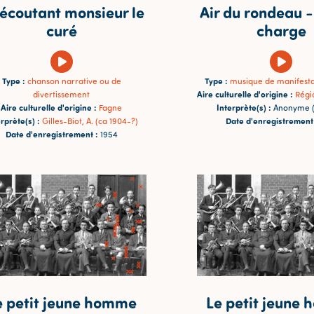
 écoutant monsieur le
Air du rondeau -
curé
charge
Type :
Type :
chanson narrative ou de
musique de manifestat
Aire culturelle d'origine :
divertissement
Régi
Aire culturelle d'origine :
Interprète(s) :
Fagne
Anonyme (
rprète(s) :
Date d'enregistrement
Gilles-Biot, A. (ca 1904-?)
Date d'enregistrement :
1954
e petit jeune homme
Le petit jeune