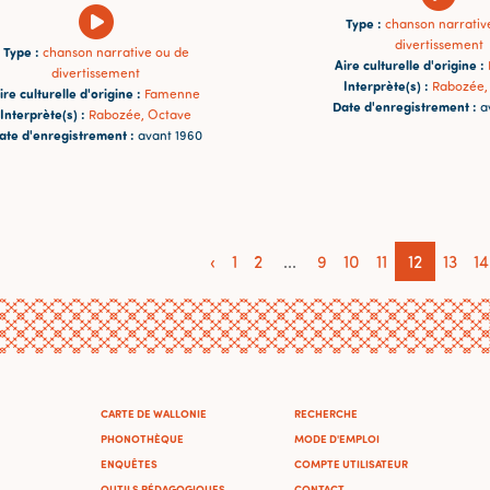
Type :
chanson narrativ
divertissement
Type :
chanson narrative ou de
Aire culturelle d'origine :
divertissement
Interprète(s) :
Rabozée,
ire culturelle d'origine :
Famenne
Date d'enregistrement :
a
Interprète(s) :
Rabozée, Octave
ate d'enregistrement :
avant 1960
‹
1
2
...
9
10
11
12
13
14
CARTE DE WALLONIE
RECHERCHE
PHONOTHÈQUE
MODE D'EMPLOI
ENQUÊTES
COMPTE UTILISATEUR
OUTILS PÉDAGOGIQUES
CONTACT