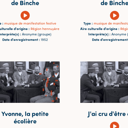
de Binche
de Binch
e :
Type :
musique de manifestation festive
musique de manifestat
ulturelle d'origine :
Aire culturelle d'origine :
Région hennuyère
Régi
Interprète(s) :
Interprète(s) :
Anonyme (groupe)
Anonyme (
Date d'enregistrement :
Date d'enregistrement
1952
Yvonne, la petite
J'ai cru d'êtr
écolière