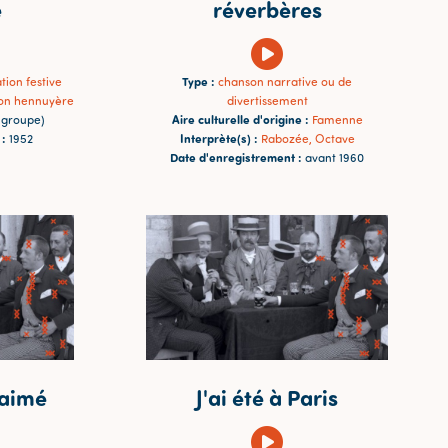
e
réverbères
Type :
ion festive
chanson narrative ou de
on hennuyère
divertissement
Aire culturelle d'origine :
groupe)
Famenne
 :
Interprète(s) :
1952
Rabozée, Octave
Date d'enregistrement :
avant 1960
e aimé
J'ai été à Paris