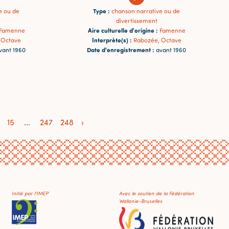
Type :
e ou de
chanson narrative ou de
divertissement
Aire culturelle d'origine :
Famenne
Famenne
Interprète(s) :
 Octave
Rabozée, Octave
Date d'enregistrement :
vant 1960
avant 1960
15
...
247
248
›
Initié par l'IMEP
Avec le soutien de la Fédération
Wallonie-Bruxelles