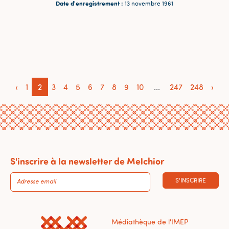
Date d'enregistrement :
13 novembre 1961
‹
1
2
3
4
5
6
7
8
9
10
...
247
248
›
S'inscrire à la newsletter de Melchior
S'INSCRIRE
Médiathèque de l'IMEP