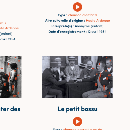
Type :
chanson d'enfants
Aire culturelle d'origine :
Haute Ardenne
ants
Interprète(s) :
Anonyme (enfant)
ute Ardenne
Date d'enregistrement :
12 avril 1954
enfant)
 avril 1954
ter des
Le petit bossu
Type :
chanson narrative ou de