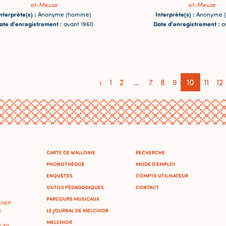
et-Meuse
et-Meuse
nterprète(s) :
Interprète(s) :
Anonyme (homme)
Anonyme 
ate d'enregistrement :
Date d'enregistrement :
avant 1960
a
‹
1
2
...
7
8
9
10
11
12
CARTE DE WALLONIE
RECHERCHE
PHONOTHÈQUE
MODE D'EMPLOI
ENQUÊTES
COMPTE UTILISATEUR
OUTILS PÉDAGOGIQUES
CONTACT
PARCOURS MUSICAUX
'IMEP
LE JOURNAL DE MELCHIOR
A
MELCHIOR
46 80