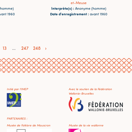
et-Meuse
Interprète(s) :
(homme)
Anonyme (homme)
Date d'enregistrement :
vant 1960
avant 1960
13
...
247
248
›
Initié par l'IMEP
Avec le soutien de la Fédération
Wallonie-Bruxelles
PARTENAIRES :
Musée de Folklore de Mouscron
Musée de la vie wallonne