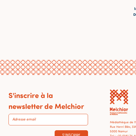
I
D
S'inscrire à la
newsletter de Melchior
Médiathèque de l
Rue Henri Blès, 33
5000 Namur
S'INSCRIRE
Tel : +32 (0)81 74 