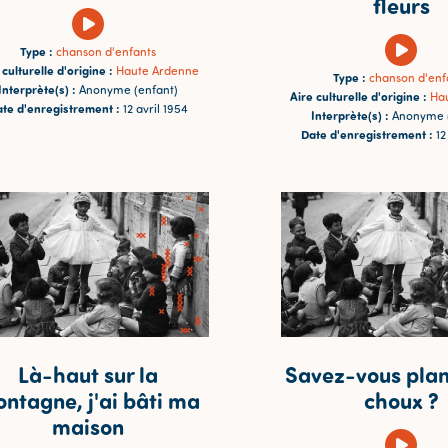
fleurs
Type :
chanson d'enfants
 culturelle d'origine :
Haute Ardenne
Type :
chanson d'enf
Interprète(s) :
Anonyme (enfant)
Aire culturelle d'origine :
Ha
te d'enregistrement :
12 avril 1954
Interprète(s) :
Anonyme (
Date d'enregistrement :
12
Là-haut sur la
Savez-vous plan
ntagne, j'ai bâti ma
choux ?
maison