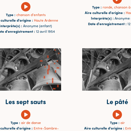
Type :
ronde, chanson à
Aire culturelle d'origine :
Ha
Type :
chanson d'enfants
Interprète(s) :
Anonyme (
 culturelle d'origine :
Haute Ardenne
Date d'enregistrement :
12
Interprète(s) :
Anonyme (enfant)
te d'enregistrement :
12 avril 1954
Les sept sauts
Le pâté
Type :
Type :
air de danse
air
 culturelle d'origine :
Aire culturelle d'origine :
Entre-Sambre-
En