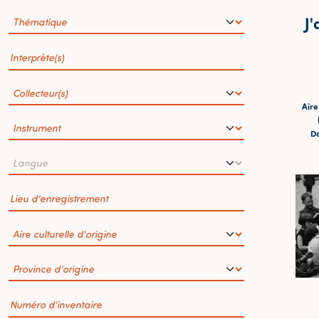
J'
Aire
Da