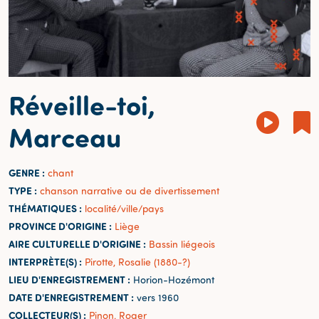
Réveille-toi,
Marceau
GENRE :
chant
TYPE :
chanson narrative ou de divertissement
THÉMATIQUES :
localité/ville/pays
PROVINCE D'ORIGINE :
Liège
AIRE CULTURELLE D'ORIGINE :
Bassin liégeois
INTERPRÈTE(S) :
Pirotte, Rosalie (1880-?)
LIEU D'ENREGISTREMENT :
Horion-Hozémont
DATE D'ENREGISTREMENT :
vers 1960
COLLECTEUR(S) :
Pinon, Roger