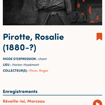
Pirotte, Rosalie
(1880-?)
MODE D'EXPRESSION :
chant
LIEU :
Horion-Hozémont
COLLECTEUR(S) :
Pinon, Roger
Enregistrements
Réveille-toi, Marceau