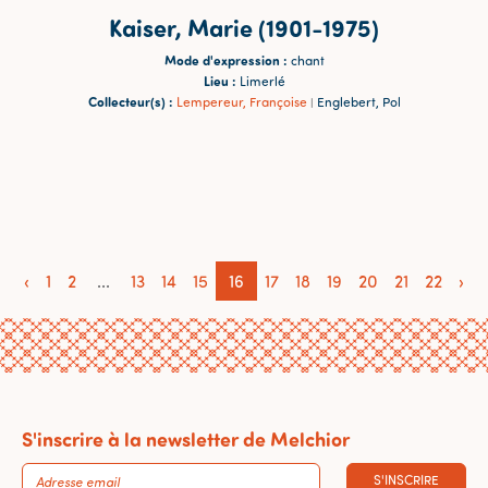
Kaiser, Marie (1901-1975)
Mode d'expression :
chant
Lieu :
Limerlé
Collecteur(s) :
Lempereur, Françoise
Englebert, Pol
|
‹
1
2
...
13
14
15
16
17
18
19
20
21
22
›
S'inscrire à la newsletter de Melchior
S'INSCRIRE