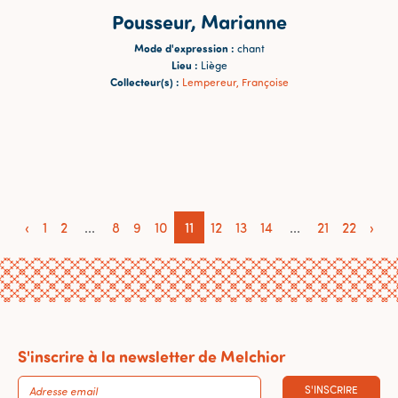
Pousseur, Marianne
Mode d'expression :
chant
Lieu :
Liège
Collecteur(s) :
Lempereur, Françoise
‹
1
2
...
8
9
10
11
12
13
14
...
21
22
›
S'inscrire à la newsletter de Melchior
S'INSCRIRE