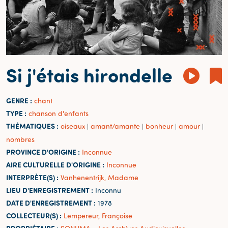
Si j'étais hirondelle
GENRE :
chant
TYPE :
chanson d'enfants
THÉMATIQUES :
oiseaux
amant/amante
bonheur
amour
|
|
|
|
nombres
PROVINCE D'ORIGINE :
Inconnue
AIRE CULTURELLE D'ORIGINE :
Inconnue
INTERPRÈTE(S) :
Vanhenentrijk, Madame
LIEU D'ENREGISTREMENT :
Inconnu
DATE D'ENREGISTREMENT :
1978
COLLECTEUR(S) :
Lempereur, Françoise