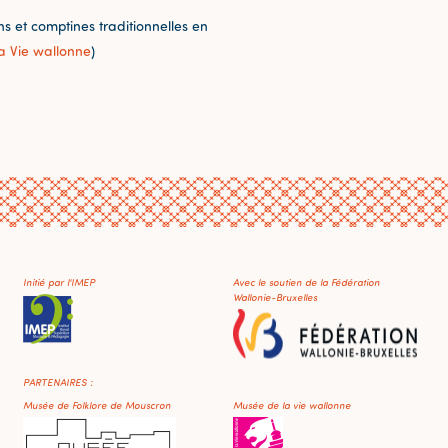
 et comptines traditionnelles en
a Vie wallonne
)
Initié par l'IMEP
Avec le soutien de la Fédération
Wallonie-Bruxelles
PARTENAIRES :
Musée de Folklore de Mouscron
Musée de la vie wallonne