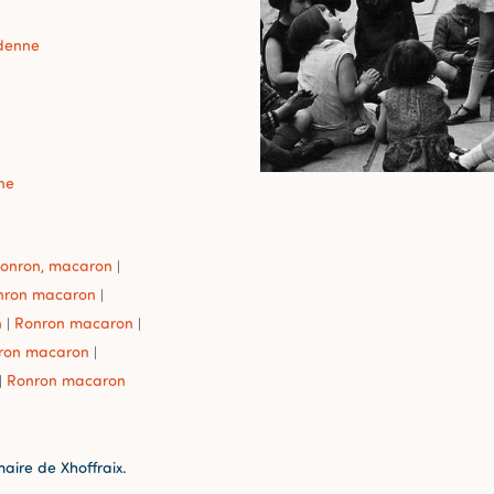
denne
ne
onron, macaron
|
nron macaron
|
n
Ronron macaron
|
|
ron macaron
|
Ronron macaron
|
maire de Xhoffraix.