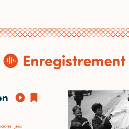
Enregistrement
on
ociales
jeux
|