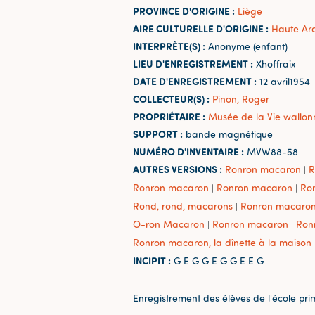
PROVINCE D'ORIGINE :
Liège
AIRE CULTURELLE D'ORIGINE :
Haute Ar
INTERPRÈTE(S) :
Anonyme (enfant)
LIEU D'ENREGISTREMENT :
Xhoffraix
DATE D'ENREGISTREMENT :
12 avril1954
COLLECTEUR(S) :
Pinon, Roger
PROPRIÉTAIRE :
Musée de la Vie wallon
SUPPORT :
bande magnétique
NUMÉRO D'INVENTAIRE :
MVW88-58
AUTRES VERSIONS :
Ronron macaron
R
|
Ronron macaron
Ronron macaron
Ro
|
|
Rond, rond, macarons
Ronron macaro
|
O-ron Macaron
Ronron macaron
Ron
|
|
Ronron macaron, la dînette à la maison
INCIPIT :
G E G G E G G E E G
Enregistrement des élèves de l'école pri