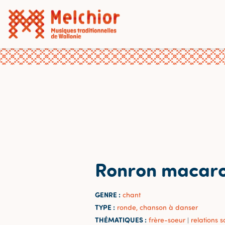
Ronron macar
GENRE :
chant
TYPE :
ronde, chanson à danser
THÉMATIQUES :
frère-soeur
relations s
|