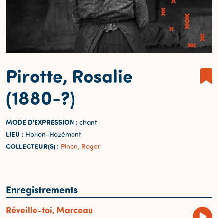
Pirotte, Rosalie
(1880-?)
MODE D'EXPRESSION :
chant
LIEU :
Horion-Hozémont
COLLECTEUR(S) :
Pinon, Roger
Enregistrements
Réveille-toi, Marceau