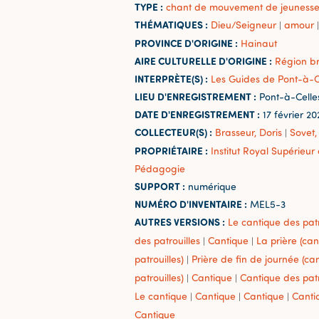
TYPE :
chant de mouvement de jeuness
THÉMATIQUES :
Dieu/Seigneur
amour
|
|
PROVINCE D'ORIGINE :
Hainaut
AIRE CULTURELLE D'ORIGINE :
Région b
INTERPRÈTE(S) :
Les Guides de Pont-à-C
LIEU D'ENREGISTREMENT :
Pont-à-Celle
DATE D'ENREGISTREMENT :
17 février 20
COLLECTEUR(S) :
Brasseur, Doris
Sovet,
|
PROPRIÉTAIRE :
Institut Royal Supérieu
Pédagogie
SUPPORT :
numérique
NUMÉRO D'INVENTAIRE :
MEL5-3
AUTRES VERSIONS :
Le cantique des patr
des patrouilles
Cantique
La prière (ca
|
|
patrouilles)
Prière de fin de journée (ca
|
patrouilles)
Cantique
Cantique des patr
|
|
Le cantique
Cantique
Cantique
Canti
|
|
|
Cantique