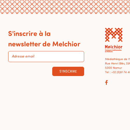
S'inscrire à la
newsletter de Melchior
Médiathèque de l
Rue Henri Blès, 33
5000 Namur
S'INSCRIRE
Tel : +32 (0)81 74 