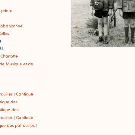
e
prière
rabançonne
elles
s
24
 Charlotte
r de Musique et de
ouilles
Cantique
|
ntique des
ntique des
ouilles
Cantique
|
|
que des patrouilles
|