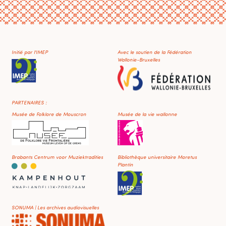
Initié par l'IMEP
Avec le soutien de la Fédération
Wallonie-Bruxelles
PARTENAIRES :
Musée de Folklore de Mouscron
Musée de la vie wallonne
Brabants Centrum voor Muziektradities
Bibliothèque universitaire Moretus
Plantin
SONUMA | Les archives audiovisuelles