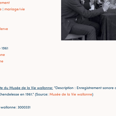
sement
e
mariage/vie
|
Herve
 1961
nne
ne
te du Musée de la Vie wallonne:
"Description : Enregistrement sonore d
 Xhendelesse en 1961." (Source:
Musée de la Vie wallonne
)
 wallonne: 3000331