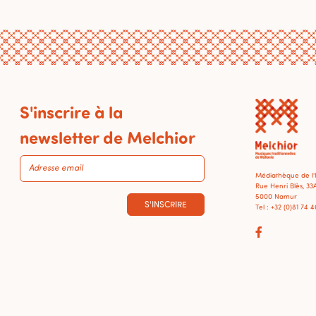
S'inscrire à la
newsletter de Melchior
Médiathèque de l
Rue Henri Blès, 33
5000 Namur
S'INSCRIRE
Tel : +32 (0)81 74 