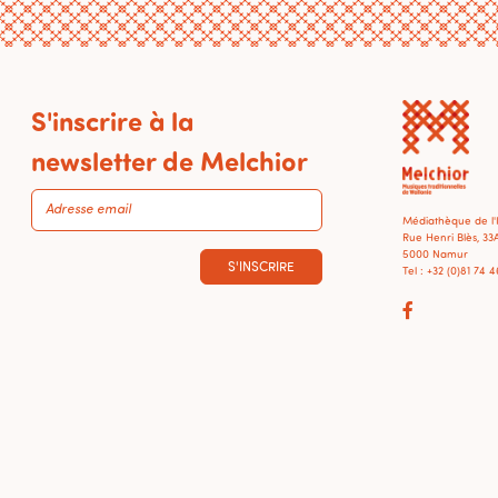
S'inscrire à la
newsletter de Melchior
Médiathèque de l
Rue Henri Blès, 33
5000 Namur
S'INSCRIRE
Tel : +32 (0)81 74 