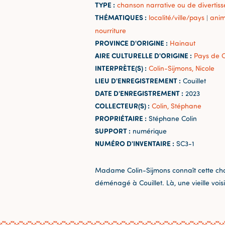
TYPE :
chanson narrative ou de divertis
THÉMATIQUES :
localité/ville/pays
ani
|
nourriture
PROVINCE D'ORIGINE :
Hainaut
AIRE CULTURELLE D'ORIGINE :
Pays de C
INTERPRÈTE(S) :
Colin-Sijmons, Nicole
LIEU D'ENREGISTREMENT :
Couillet
DATE D'ENREGISTREMENT :
2023
COLLECTEUR(S) :
Colin, Stéphane
PROPRIÉTAIRE :
Stéphane Colin
SUPPORT :
numérique
NUMÉRO D'INVENTAIRE :
SC3-1
Madame Colin-Sijmons connaît cette chan
déménagé à Couillet. Là, une vieille vois