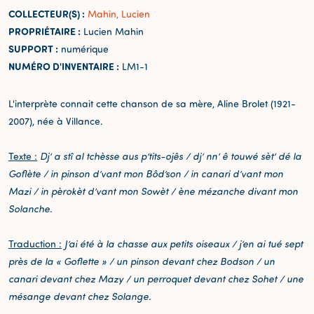
COLLECTEUR(S) :
Mahin, Lucien
PROPRIÉTAIRE :
Lucien Mahin
SUPPORT :
numérique
NUMÉRO D'INVENTAIRE :
LM1-1
L'interprète connait cette chanson de sa mère, Aline Brolet (1921-
2007), née à Villance.
Texte :
Dj’ a stî al tchèsse aus p’tits-ojês / dj’ nn’ ê touwé sèt’ dé la
Goflète / in pinson d’vant mon Bôd’son / in canari d’vant mon
Mazi / in pèrokèt d’vant mon Sowèt / ène mézanche divant mon
Solanche.
Traduction :
J’ai été à la chasse aux petits oiseaux / j’en ai tué sept
près de la « Goflette » / un pinson devant chez Bodson / un
canari devant chez Mazy / un perroquet devant chez Sohet / une
mésange devant chez Solange.