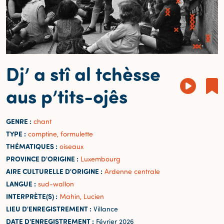
Dj’ a stî al tchèsse
aus p’tits-ojês
GENRE :
chant
TYPE :
comptine, formulette
THÉMATIQUES :
oiseaux
PROVINCE D'ORIGINE :
Luxembourg
AIRE CULTURELLE D'ORIGINE :
Ardenne centrale
LANGUE :
sud-wallon
INTERPRÈTE(S) :
Mahin, Lucien
LIEU D'ENREGISTREMENT :
Villance
DATE D'ENREGISTREMENT :
Février 2026