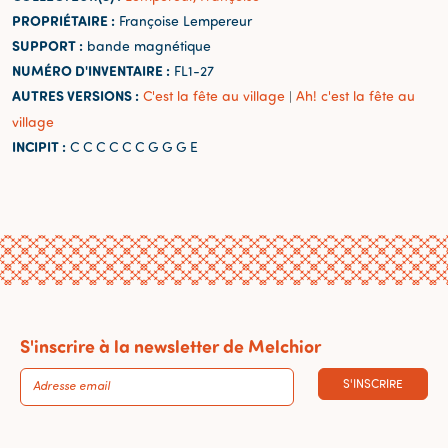
PROPRIÉTAIRE :
Françoise Lempereur
SUPPORT :
bande magnétique
NUMÉRO D'INVENTAIRE :
FL1-27
AUTRES VERSIONS :
C'est la fête au village
Ah! c'est la fête au
|
village
INCIPIT :
C C C C C C G G G E
S'inscrire à la newsletter de Melchior
S'INSCRIRE