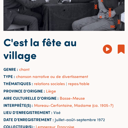
C'est la fête au
village
GENRE :
chant
TYPE :
chanson narrative ou de divertissement
THÉMATIQUES :
relations sociales
repas/table
|
PROVINCE D'ORIGINE :
Liège
AIRE CULTURELLE D'ORIGINE :
Basse-Meuse
INTERPRÈTE(S) :
Moreau-Cerfontaine, Madame (ca. 1905-?)
LIEU D'ENREGISTREMENT :
Visé
DATE D'ENREGISTREMENT :
Juillet-août-septembre 1972
COLLECTEUR(S) :
Lempereur, Françoise