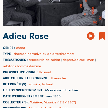
Adieu Rose
GENRE :
chant
TYPE :
chanson narrative ou de divertissement
THÉMATIQUES :
armée/vie de soldat
départ/adieux
mort
|
|
|
relations homme-femme
PROVINCE D'ORIGINE :
Hainaut
AIRE CULTURELLE D'ORIGINE :
Thiérache
INTERPRÈTE(S) :
Vaisière, Roland
LIEU D'ENREGISTREMENT :
Monceau-Imbrechies
DATE D'ENREGISTREMENT :
vers 1960
COLLECTEUR(S) :
Vaisière, Maurice (1919-1990?)