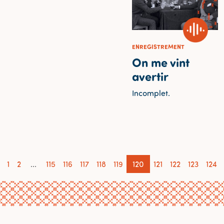
ENREGISTREMENT
On me vint
avertir
Incomplet.
1
2
...
115
116
117
118
119
120
121
122
123
124