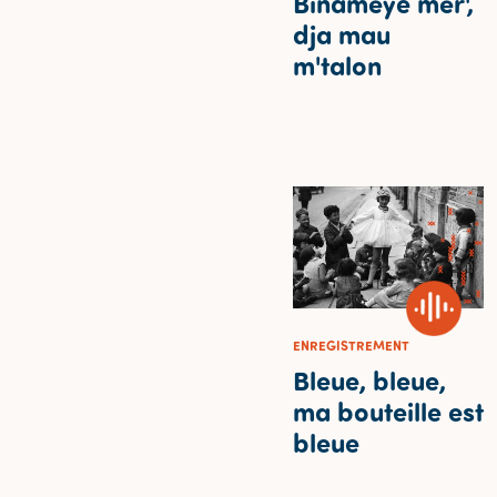
Binamèye mér',
dja mau
m'talon
ENREGISTREMENT
Bleue, bleue,
ma bouteille est
bleue