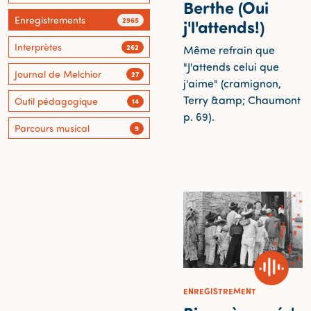
Berthe (Oui
Enregistrements
2965
j'l'attends!)
Interprètes
262
Même refrain que
"J'attends celui que
Journal de Melchior
27
j'aime" (cramignon,
Terry &amp; Chaumont
Outil pédagogique
14
p. 69).
Parcours musical
9
ENREGISTREMENT