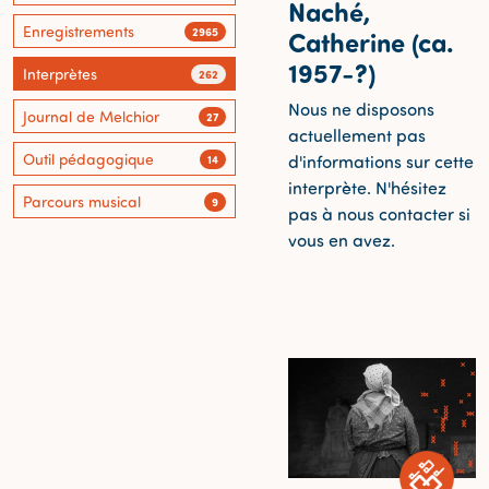
Naché,
Enregistrements
2965
Catherine (ca.
1957-?)
Interprètes
262
Nous ne disposons
Journal de Melchior
27
actuellement pas
Outil pédagogique
d'informations sur cette
14
interprète. N'hésitez
Parcours musical
9
pas à nous contacter si
vous en avez.