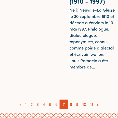
(1910 - 1997)
Né à Neuville-La Gleize
le 30 septembre 1910 et
décédé à Verviers le 10
mai 1997. Philologue,
dialectologue,
toponymiste, connu
comme poète dialectal
et écrivain wallon,
Louis Remacle a été
membre de...
‹
1
2
3
4
5
6
7
8
9
10
11
›