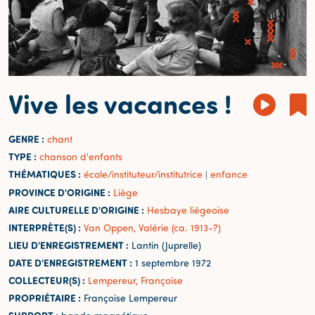
Vive les vacances !
GENRE :
chant
TYPE :
chanson d'enfants
THÉMATIQUES :
école/instituteur/institutrice
enfance
|
PROVINCE D'ORIGINE :
Liège
AIRE CULTURELLE D'ORIGINE :
Hesbaye liégeoise
INTERPRÈTE(S) :
Van Oppen, Valérie (ca. 1913-?)
LIEU D'ENREGISTREMENT :
Lantin (Juprelle)
DATE D'ENREGISTREMENT :
1 septembre 1972
COLLECTEUR(S) :
Lempereur, Françoise
PROPRIÉTAIRE :
Françoise Lempereur