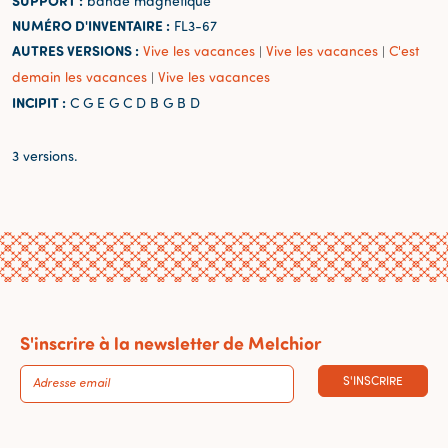
SUPPORT :
bande magnétique
NUMÉRO D'INVENTAIRE :
FL3-67
AUTRES VERSIONS :
Vive les vacances
Vive les vacances
C'est
|
|
demain les vacances
Vive les vacances
|
INCIPIT :
C G E G C D B G B D
3 versions.
S'inscrire à la newsletter de Melchior
S'INSCRIRE