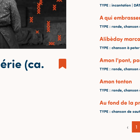
TYPE
: incantation |
DA
A qui embrasse
TYPE
: ronde, chanson 
Alibèday marcot
TYPE
: chanson à poter
érie (ca.
Amon l'pont, po
TYPE
: ronde, chanson 
Amon tonton
TYPE
: ronde, chanson 
Au fond de la pr
TYPE
: chanson de saut
‹
1