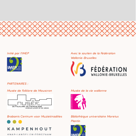
Initié par l'IMEP
Avec le soutien de la Fédération
Wallonie-Bruxelles
PARTENAIRES :
Musée de Folklore de Mouscron
Musée de la vie wallonne
Brabants Centrum voor Muziektradities
Bibliothèque universitaire Moretus
Plantin