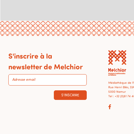
S'inscrire à la
newsletter de Melchior
Médiathèque de l
Rue Henri Blès, 33
5000 Namur
S'INSCRIRE
Tel : +32 (0)81 74 