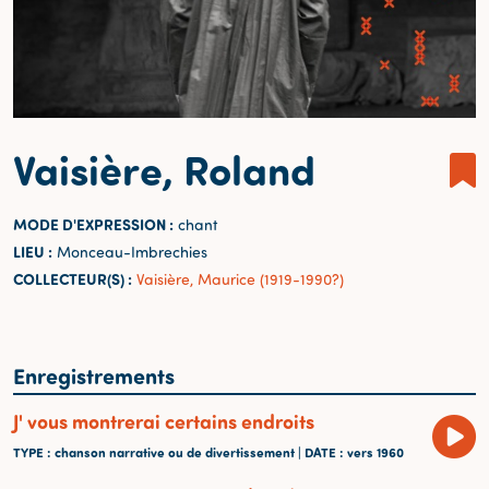
Vaisière, Roland
MODE D'EXPRESSION :
chant
LIEU :
Monceau-Imbrechies
COLLECTEUR(S) :
Vaisière, Maurice (1919-1990?)
Enregistrements
J' vous montrerai certains endroits
TYPE
: chanson narrative ou de divertissement |
DATE
: vers 1960