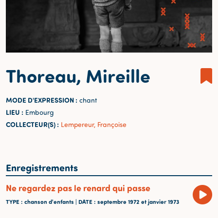
Thoreau, Mireille
MODE D'EXPRESSION :
chant
LIEU :
Embourg
COLLECTEUR(S) :
Lempereur, Françoise
Enregistrements
Ne regardez pas le renard qui passe
TYPE
: chanson d'enfants |
DATE
: septembre 1972 et janvier 1973