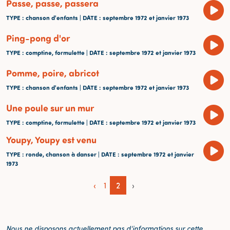
Passe, passe, passera
TYPE
: chanson d'enfants |
DATE
: septembre 1972 et janvier 1973
Ping-pong d'or
TYPE
: comptine, formulette |
DATE
: septembre 1972 et janvier 1973
Pomme, poire, abricot
TYPE
: chanson d'enfants |
DATE
: septembre 1972 et janvier 1973
Une poule sur un mur
TYPE
: comptine, formulette |
DATE
: septembre 1972 et janvier 1973
Youpy, Youpy est venu
TYPE
: ronde, chanson à danser |
DATE
: septembre 1972 et janvier
1973
‹
1
2
›
Nous ne disposons actuellement pas d'informations sur cette