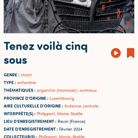
Tenez voilà cinq
sous
GENRE :
chant
TYPE :
enfantine
THÉMATIQUES :
argent/or (monnaie)
animaux
|
PROVINCE D'ORIGINE :
Luxembourg
AIRE CULTURELLE D'ORIGINE :
Ardenne centrale
INTERPRÈTE(S) :
Philippart, Marie-Noëlle
LIEU D'ENREGISTREMENT :
Revin (France)
DATE D'ENREGISTREMENT :
Février 2024
COLLECTEUR(S) :
Philippart, Marie-Noëlle