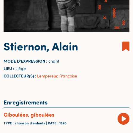
Stiernon, Alain
MODE D'EXPRESSION :
chant
LIEU :
Liège
COLLECTEUR(S) :
Lempereur, Françoise
Enregistrements
Giboulées, giboulées
TYPE
: chanson d'enfants |
DATE
: 1978