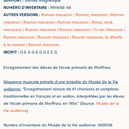
SUPPORT :
bande magnétique
NUMÉRO D'INVENTAIRE :
MVW88-58
AUTRES VERSIONS :
Ronron macaron
Ronron, macaron
Ronron
|
|
macaron
Ronron macaron
Ronron macaron
Rond, rond,
|
|
|
macarons
Ronron macaron
Ronron macaron
O-ron Macaron
|
|
|
|
Ronron macaron
Ronron macaron
Ronron macaron, la dînette
|
|
à la maison
Ronron macaron
|
INCIPIT :
G E G G E G G E E G
Enregistrement des élèves de l'école primaire de Xhoffraix.
Séquence musicale extraite d'une enquête du Musée de la Vie
wallonne:
"Enregistrement sonore de 61 chansons et comptines
traditionnelles en français et en wallon, interprétées par les élèves
de l'école primaire de Xhoffraix, en 1954." (Source:
Musée de la
Vie wallonne
)
Numéro d'inventaire du Musée de la Vie wallonne: 3000156