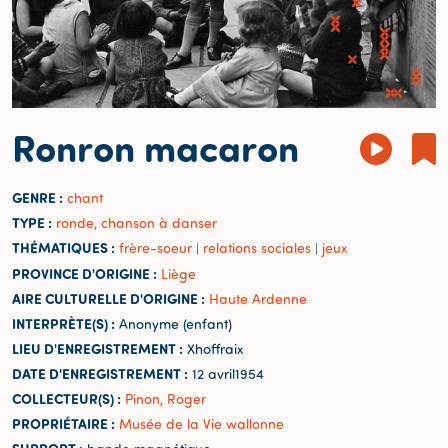
Ronron macaron
GENRE :
chant
TYPE :
ronde, chanson à danser
THÉMATIQUES :
frère-soeur
relations sociales
jeux
|
|
PROVINCE D'ORIGINE :
Liège
AIRE CULTURELLE D'ORIGINE :
Haute Ardenne
INTERPRÈTE(S) :
Anonyme (enfant)
LIEU D'ENREGISTREMENT :
Xhoffraix
DATE D'ENREGISTREMENT :
12 avril1954
COLLECTEUR(S) :
Pinon, Roger
PROPRIÉTAIRE :
Musée de la Vie wallonne