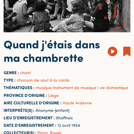
Quand j'étais dans
ma chambrette
GENRE :
chant
TYPE :
chanson de saut à la corde
THÉMATIQUES :
musique/instrument de musique
vie domestique
|
PROVINCE D'ORIGINE :
Liège
AIRE CULTURELLE D'ORIGINE :
Haute Ardenne
INTERPRÈTE(S) :
Anonyme (enfant)
LIEU D'ENREGISTREMENT :
Xhoffraix
DATE D'ENREGISTREMENT :
12 avril 1954
COLLECTEUR(S) :
Pinon, Roger