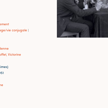
sement
age/vie conjugale
|
denne
offet, Victorine
imes)
951
ne