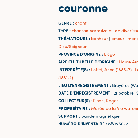
couronne
GENRE :
chant
TYPE :
chanson narrative ou de divertis
THÉMATIQUES :
bonheur
amour
mari
|
|
Dieu/Seigneur
PROVINCE D'ORIGINE :
Liège
AIRE CULTURELLE D'ORIGINE :
Haute Ar
INTERPRÈTE(S) :
Loffet, Anne (1886-?)
L
|
(1881-?)
LIEU D'ENREGISTREMENT :
Bruyères (Wa
DATE D'ENREGISTREMENT :
21 octobre 1
COLLECTEUR(S) :
Pinon, Roger
PROPRIÉTAIRE :
Musée de la Vie wallon
SUPPORT :
bande magnétique
NUMÉRO D'INVENTAIRE :
MVW56-2