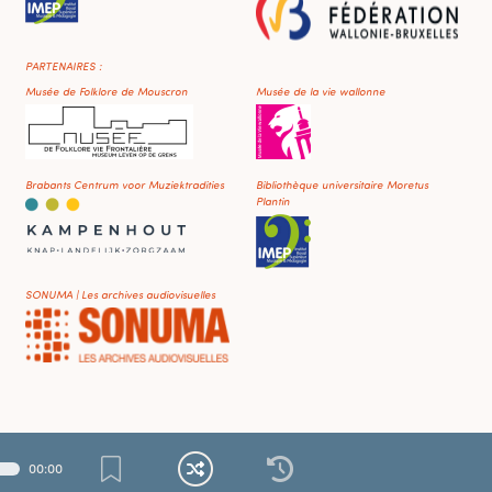
PARTENAIRES :
Musée de Folklore de Mouscron
Musée de la vie wallonne
Brabants Centrum voor Muziektradities
Bibliothèque universitaire Moretus
Plantin
SONUMA | Les archives audiovisuelles
00
:
00