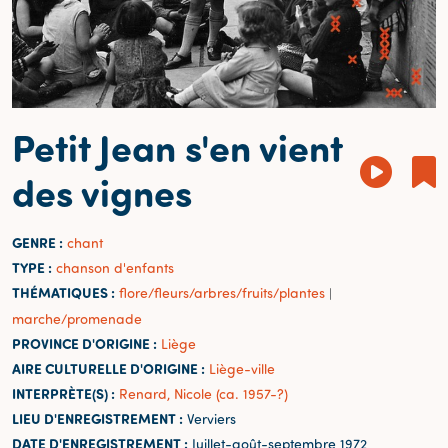
Petit Jean s'en vient
des vignes
GENRE :
chant
TYPE :
chanson d'enfants
THÉMATIQUES :
flore/fleurs/arbres/fruits/plantes
|
marche/promenade
PROVINCE D'ORIGINE :
Liège
AIRE CULTURELLE D'ORIGINE :
Liège-ville
INTERPRÈTE(S) :
Renard, Nicole (ca. 1957-?)
LIEU D'ENREGISTREMENT :
Verviers
DATE D'ENREGISTREMENT :
Juillet-août-septembre 1972