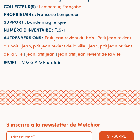
COLLECTEUR(S) :
Lempereur, Françoise
PROPRIÉTAIRE :
Françoise Lempereur
SUPPORT :
bande magnétique
NUMÉRO D'INVENTAIRE :
FL5-11
AUTRES VERSIONS :
Petit Jean revient du bois
Petit Jean revient
|
du bois
Jean, p'tit Jean revient de la ville
Jean, p'tit Jean revient
|
|
de la ville
Jean, p'tit Jean
Jean p'tit Jean revient de la ville
|
|
INCIPIT :
C G G A G F E E E E
S'inscrire à la newsletter de Melchior
S'INSCRIRE