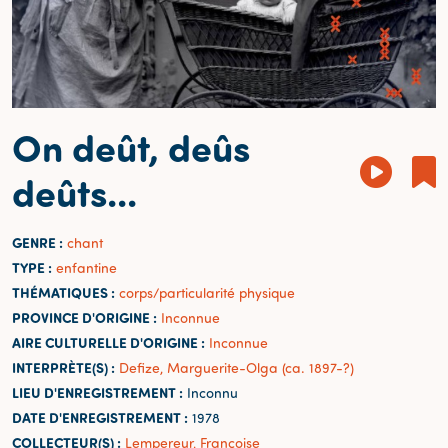
On deût, deûs
deûts...
GENRE :
chant
TYPE :
enfantine
THÉMATIQUES :
corps/particularité physique
PROVINCE D'ORIGINE :
Inconnue
AIRE CULTURELLE D'ORIGINE :
Inconnue
INTERPRÈTE(S) :
Defize, Marguerite-Olga (ca. 1897-?)
LIEU D'ENREGISTREMENT :
Inconnu
DATE D'ENREGISTREMENT :
1978
COLLECTEUR(S) :
Lempereur, Françoise