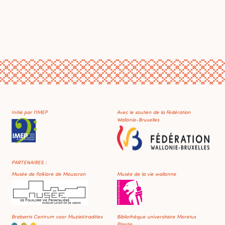
Initié par l'IMEP
Avec le soutien de la Fédération
Wallonie-Bruxelles
PARTENAIRES :
Musée de Folklore de Mouscron
Musée de la vie wallonne
Brabants Centrum voor Muziektradities
Bibliothèque universitaire Moretus
Plantin