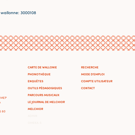
 wallonne: 3000108
CARTE DE WALLONIE
RECHERCHE
PHONOTHÈQUE
MODE D'EMPLOI
ENQUÊTES
COMPTE UTILISATEUR
OUTILS PÉDAGOGIQUES
CONTACT
PARCOURS MUSICAUX
'IMEP
LE JOURNAL DE MELCHIOR
A
MELCHIOR
46 80
ADMIN
OMEKA-S