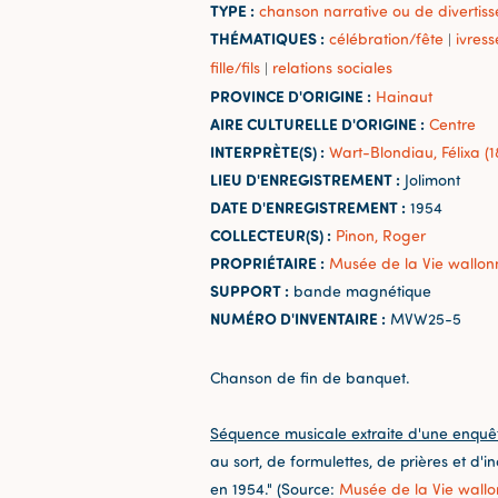
TYPE :
chanson narrative ou de divertis
THÉMATIQUES :
célébration/fête
ivres
|
fille/fils
relations sociales
|
PROVINCE D'ORIGINE :
Hainaut
AIRE CULTURELLE D'ORIGINE :
Centre
INTERPRÈTE(S) :
Wart-Blondiau, Félixa (
LIEU D'ENREGISTREMENT :
Jolimont
DATE D'ENREGISTREMENT :
1954
COLLECTEUR(S) :
Pinon, Roger
PROPRIÉTAIRE :
Musée de la Vie wallon
SUPPORT :
bande magnétique
NUMÉRO D'INVENTAIRE :
MVW25-5
Chanson de fin de banquet.
Séquence musicale extraite d'une enquê
au sort, de formulettes, de prières et d'
en 1954." (Source:
Musée de la Vie wall