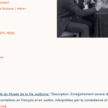
sement
se/boisson
mère-
|
1875-1959)
ne
te du Musée de la Vie wallonne:
"Description: Enregistrement sonore d
incantations en français et en wallon, interprétées par la comédienne e
onne
)