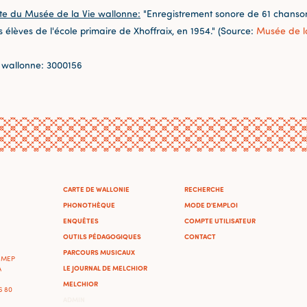
te du Musée de la Vie wallonne:
"Enregistrement sonore de 61 chansons
s élèves de l'école primaire de Xhoffraix, en 1954." (Source:
Musée de l
 wallonne: 3000156
CARTE DE WALLONIE
RECHERCHE
PHONOTHÈQUE
MODE D'EMPLOI
ENQUÊTES
COMPTE UTILISATEUR
OUTILS PÉDAGOGIQUES
CONTACT
PARCOURS MUSICAUX
'IMEP
LE JOURNAL DE MELCHIOR
A
MELCHIOR
46 80
ADMIN