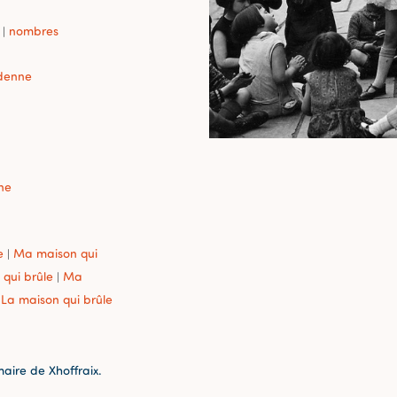
nombres
|
denne
ne
e
Ma maison qui
|
qui brûle
Ma
|
La maison qui brûle
maire de Xhoffraix.