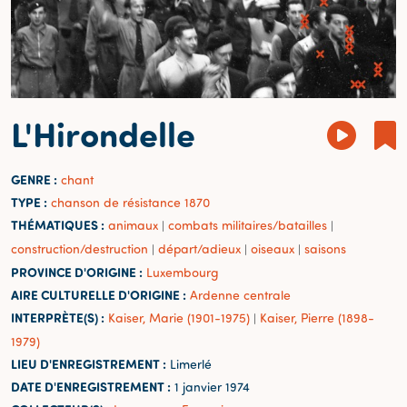
L'Hirondelle
GENRE :
chant
TYPE :
chanson de résistance 1870
THÉMATIQUES :
animaux
combats militaires/batailles
|
|
construction/destruction
départ/adieux
oiseaux
saisons
|
|
|
PROVINCE D'ORIGINE :
Luxembourg
AIRE CULTURELLE D'ORIGINE :
Ardenne centrale
INTERPRÈTE(S) :
Kaiser, Marie (1901-1975)
Kaiser, Pierre (1898-
|
1979)
LIEU D'ENREGISTREMENT :
Limerlé
DATE D'ENREGISTREMENT :
1 janvier 1974