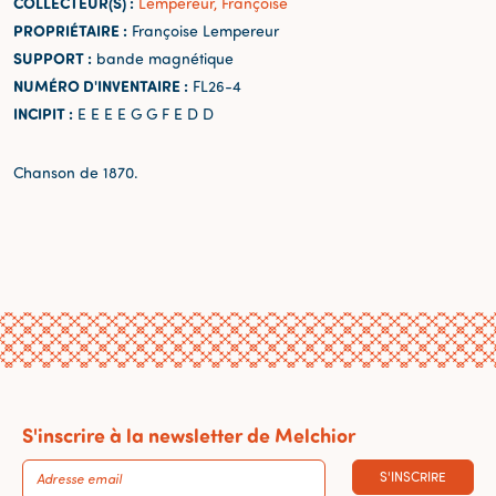
COLLECTEUR(S) :
Lempereur, Françoise
PROPRIÉTAIRE :
Françoise Lempereur
SUPPORT :
bande magnétique
NUMÉRO D'INVENTAIRE :
FL26-4
INCIPIT :
E E E E G G F E D D
Chanson de 1870.
S'inscrire à la newsletter de Melchior
S'INSCRIRE