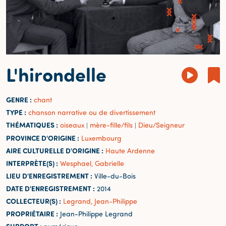
L'hirondelle
GENRE :
chant
TYPE :
chanson narrative ou de divertissement
THÉMATIQUES :
oiseaux
mère-fille/fils
Dieu/Seigneur
|
|
PROVINCE D'ORIGINE :
Luxembourg
AIRE CULTURELLE D'ORIGINE :
Haute Ardenne
INTERPRÈTE(S) :
Wesphael, Gabrielle
LIEU D'ENREGISTREMENT :
Ville-du-Bois
DATE D'ENREGISTREMENT :
2014
COLLECTEUR(S) :
Legrand, Jean-Philippe
PROPRIÉTAIRE :
Jean-Philippe Legrand