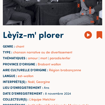
Lèyîz-m' plorer
GENRE :
chant
TYPE :
chanson narrative ou de divertissement
THÉMATIQUES :
amour
mort
paradis/enfer
|
|
PROVINCE D'ORIGINE :
Brabant wallon
AIRE CULTURELLE D'ORIGINE :
Région brabançonne
LANGUE :
est-wallon
INTERPRÈTE(S) :
Noël, Georgine
LIEU D'ENREGISTREMENT :
Ans
DATE D'ENREGISTREMENT :
8 novembre 2024
COLLECTEUR(S) :
L'équipe Melchior