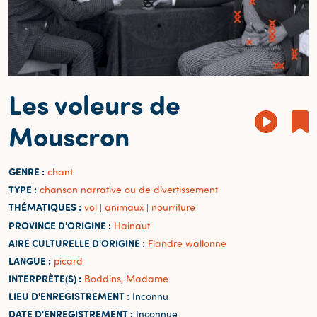
Les voleurs de
Mouscron
GENRE :
chant
TYPE :
chanson narrative ou de divertissement
THÉMATIQUES :
vol
animaux
nourriture
|
|
PROVINCE D'ORIGINE :
Hainaut
AIRE CULTURELLE D'ORIGINE :
Flandre wallonne
LANGUE :
picard
INTERPRÈTE(S) :
Boddins, Madame
LIEU D'ENREGISTREMENT :
Inconnu
DATE D'ENREGISTREMENT :
Inconnue