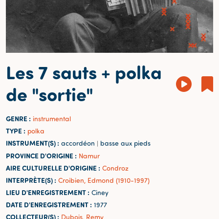
Les 7 sauts + polka
de "sortie"
GENRE :
instrumental
TYPE :
polka
INSTRUMENT(S) :
accordéon
basse aux pieds
|
PROVINCE D'ORIGINE :
Namur
AIRE CULTURELLE D'ORIGINE :
Condroz
INTERPRÈTE(S) :
Croibien, Edmond (1910-1997)
LIEU D'ENREGISTREMENT :
Ciney
DATE D'ENREGISTREMENT :
1977
COLLECTEUR(S) :
Dubois, Remy