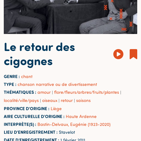
Le retour des
cigognes
GENRE :
chant
TYPE :
chanson narrative ou de divertissement
THÉMATIQUES :
amour
flore/fleurs/arbres/fruits/plantes
|
|
localité/ville/pays
oiseaux
retour
saisons
|
|
|
PROVINCE D'ORIGINE :
Liège
AIRE CULTURELLE D'ORIGINE :
Haute Ardenne
INTERPRÈTE(S) :
Bastin-Delvaux, Eugénie (1923-2020)
LIEU D'ENREGISTREMENT :
Stavelot
DATE D'ENREGISTREMENT :
1 février 2011