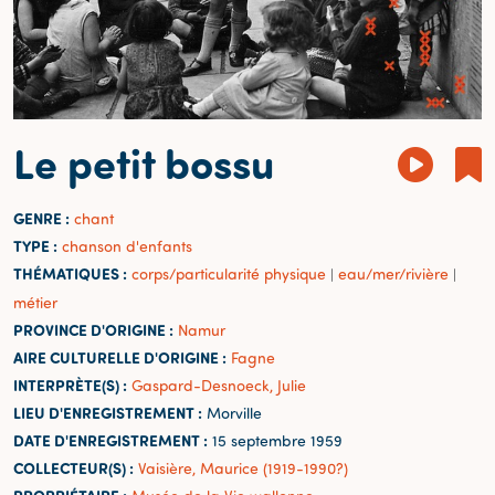
Le petit bossu
GENRE :
chant
TYPE :
chanson d'enfants
THÉMATIQUES :
corps/particularité physique
eau/mer/rivière
|
|
métier
PROVINCE D'ORIGINE :
Namur
AIRE CULTURELLE D'ORIGINE :
Fagne
INTERPRÈTE(S) :
Gaspard-Desnoeck, Julie
LIEU D'ENREGISTREMENT :
Morville
DATE D'ENREGISTREMENT :
15 septembre 1959
COLLECTEUR(S) :
Vaisière, Maurice (1919-1990?)