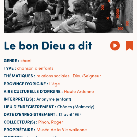
Le bon Dieu a dit
GENRE :
chant
TYPE :
chanson d'enfants
THÉMATIQUES :
relations sociales
Dieu/Seigneur
|
PROVINCE D'ORIGINE :
Liège
AIRE CULTURELLE D'ORIGINE :
Haute Ardenne
INTERPRÈTE(S) :
Anonyme (enfant)
LIEU D'ENREGISTREMENT :
Chôdes (Malmedy)
DATE D'ENREGISTREMENT :
12 avril 1954
COLLECTEUR(S) :
Pinon, Roger
PROPRIÉTAIRE :
Musée de la Vie wallonne