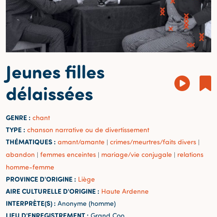
Jeunes filles
délaissées
GENRE :
chant
TYPE :
chanson narrative ou de divertissement
THÉMATIQUES :
amant/amante
crimes/meurtres/faits divers
|
|
abandon
femmes enceintes
mariage/vie conjugale
relations
|
|
|
homme-femme
PROVINCE D'ORIGINE :
Liège
AIRE CULTURELLE D'ORIGINE :
Haute Ardenne
INTERPRÈTE(S) :
Anonyme (homme)
LIEU D'ENREGISTREMENT :
Grand Coo