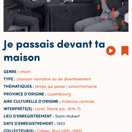
Je passais devant ta
maison
GENRE :
chant
TYPE :
chanson narrative ou de divertissement
THÉMATIQUES :
temps qui passe
amant/amante
|
PROVINCE D'ORIGINE :
Luxembourg
AIRE CULTURELLE D'ORIGINE :
Ardenne centrale
INTERPRÈTE(S) :
Lerat, Marie (ca. 1874-?)
LIEU D'ENREGISTREMENT :
Saint-Hubert
DATE D'ENREGISTREMENT :
1953
COLLECTEUR(S) :
Collaer, Paul (1891-1989)