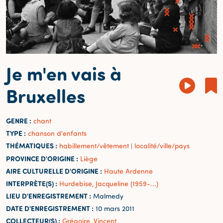
Je m'en vais à
Bruxelles
GENRE :
chant
TYPE :
chanson d'enfants
THÉMATIQUES :
habillement/vêtement
localité/ville/pays
|
PROVINCE D'ORIGINE :
Liège
AIRE CULTURELLE D'ORIGINE :
Haute Ardenne
INTERPRÈTE(S) :
Hurdebise, Jacqueline (1959-...)
LIEU D'ENREGISTREMENT :
Malmedy
DATE D'ENREGISTREMENT :
10 mars 2011
COLLECTEUR(S) :
Grégoire, Vincent